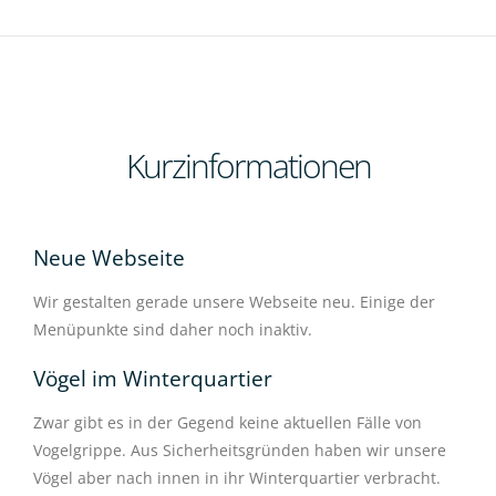
Kurzinformationen
Neue Webseite
Ne
r
Wir gestalten gerade unsere Webseite neu. Einige der
Wir 
Menüpunkte sind daher noch inaktiv.
Menü
Vögel im Winterquartier
Vög
Zwar gibt es in der Gegend keine aktuellen Fälle von
Zwar
ere
Vogelgrippe. Aus Sicherheitsgründen haben wir unsere
Voge
t.
Vögel aber nach innen in ihr Winterquartier verbracht.
Vöge